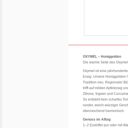
OXYMEL – Honiggolden
Die warme Seite des Oxymel
Oxymel ist eine jahrhundert
Essig. Unsere Honiggolden-Va
Tradition neu. Regionaler Bl
trifft auf milden Apfelessig u
Zitrone, Ingwer und Curcuma
So entsteht kein scharfes T
runder, weich-würziger Ges
überraschend harmonisch.
Genuss im Alltag
1–2 Esslöffel pur oder mit W